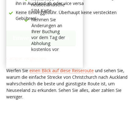
ihn in Auckland ab oder vice versa
neuseeländische
SIM-Karte
Keine Einweggebühr. Überhaupt keine versteckten
Gebühren!
Nehmen Sie
Änderungen an
Ihrer Buchung
Einweg jetzt buchen
vor dem Tag der
Abholung
kostenlos vor
Camper vergleichen
Werfen Sie
einen Blick auf diese Reiseroute
und sehen Sie,
warum die einfache Strecke von Christchurch nach Auckland
wahrscheinlich die beste und günstigste Route ist, um
Neuseeland zu erkunden. Sehen Sie alles, aber zahlen Sie
weniger.