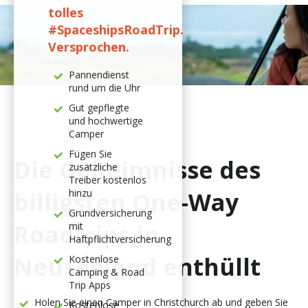
tolles
#SpaceshipsRoadTrip.
Versprochen.
Pannendienst
rund um die Uhr
Gut gepflegte
und hochwertige
Camper
Fügen Sie
Die Geheimnisse des
zusätzliche
Treiber kostenlos
hinzu
billigsten One-Way
Grundversicherung
Roadtrips in
mit
Haftpflichtversicherung
Neuseeland enthüllt
Kostenlose
Camping & Road
Trip Apps
Holen Sie einen Camper in Christchurch ab und geben Sie
Kostenlose