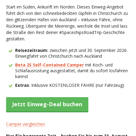
Start im Süden, Ankunft im Norden. Dieses Einweg-Angebot
führt dich von den schneebedeckten Gipfeln in Christchurch zu
den glitzernden Häfen von Auckland – inklusive Fähre, ohne
Rückweg. Überquere die Meerenge, wechsle die Insel und lass
die Straße den Rest deiner #SpaceshipsRoadTrip-Geschichte
gestalten.
Reisezeitraum:
zwischen jetzt und 30. September 2026.
Einwegfahrt von Christchurch nach Auckland
Beta 2S Self-Contained Camper
mit Koch- und
Schlafausrüstung ausgestattet, damit du sofort losfahren
kannst
Extras
: Inklusive KOSTENLOSER FÄHRE (nur Fahrzeug)
Jetzt Einweg-Deal buchen
Camper vergleichen
Nur für begrenzte Zeit – buchen Sie bis zum 31. August