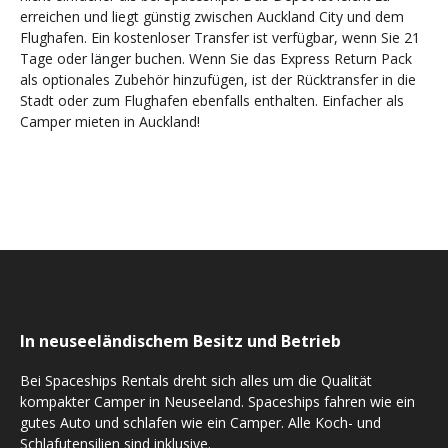
erreichen und liegt günstig zwischen Auckland City und dem
Flughafen. Ein kostenloser Transfer ist verfügbar, wenn Sie 21
Tage oder länger buchen. Wenn Sie das Express Return Pack
als optionales Zubehör hinzufügen, ist der Rücktransfer in die
Stadt oder zum Flughafen ebenfalls enthalten. Einfacher als
Camper mieten in Auckland!
In neuseeländischem Besitz und Betrieb
Bei Spaceships Rentals dreht sich alles um die Qualität
kompakter Camper in Neuseeland. Spaceships fahren wie ein
gutes Auto und schlafen wie ein Camper. Alle Koch- und
Schlafutensilien sind inklusive.