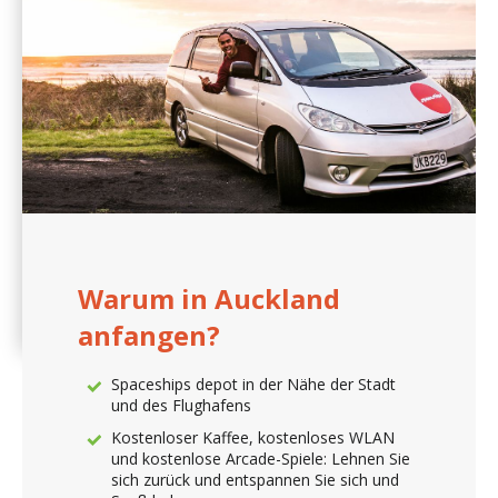
Kostenlose
Camping & Road
Trip Apps
Kostenlose
neuseeländische
SIM-Karte
Nehmen Sie
Änderungen an
Ihrer Buchung
vor dem Tag der
Abholung
kostenlos vor
Warum in Auckland
anfangen?
Spaceships depot in der Nähe der Stadt
und des Flughafens
Kostenloser Kaffee, kostenloses WLAN
und kostenlose Arcade-Spiele: Lehnen Sie
sich zurück und entspannen Sie sich und